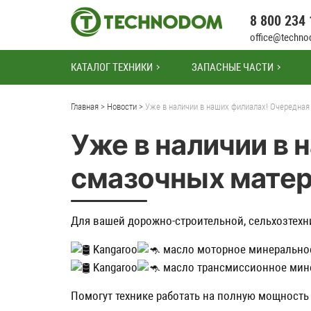
8 800 234 
office@techn
КАТАЛОГ ТЕХНИКИ
ЗАПАСНЫЕ ЧАСТИ
Главная >
Новости >
Уже в наличии в наших филиалах! Очередная
Уже в наличии в 
смазочных матер
Для вашей дорожно-строительной, сельхозтехн
Kangaroo
масло моторное минеральное S
Kangaroo
масло трансмиссионное минер
Помогут технике работать на полную мощность 