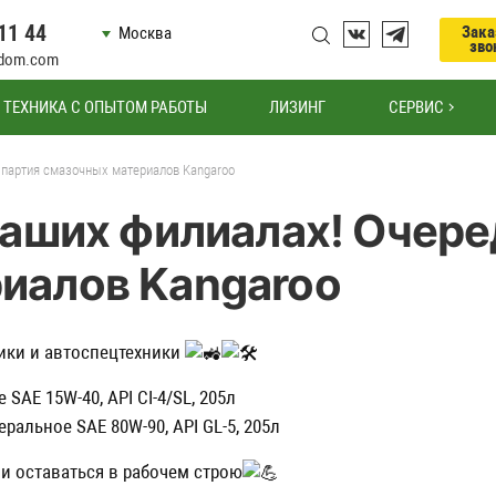
11 44
Зака
Москва
зво
odom.com
ТЕХНИКА С ОПЫТОМ РАБОТЫ
ЛИЗИНГ
СЕРВИС
 партия смазочных материалов Kangaroo
наших филиалах! Очере
иалов Kangaroo
ики и автоспецтехники
AE 15W-40, API CI-4/SL, 205л
альное SAE 80W-90, API GL-5, 205л
и оставаться в рабочем строю